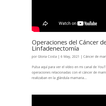
Operaciones del Cáncer de
Linfadenectomía
por
Gloria Costa
|
6 May, 2021
|
Cáncer de ma
Pulsa aquí para ver el vídeo en mi canal de You
operaciones relacionadas con el cáncer de mama.
realizaban en la glándula mamaria....