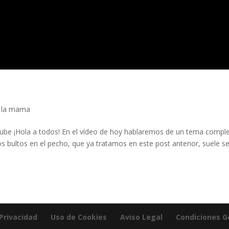
 la mama
Tube ¡Hola a todos! En el vídeo de hoy hablaremos de un tema comple
s bultos en el pecho, que ya tratamos en este post anterior, suele se
 Privacidad
Uso de Cookies
Aviso Legal
Condiciones G