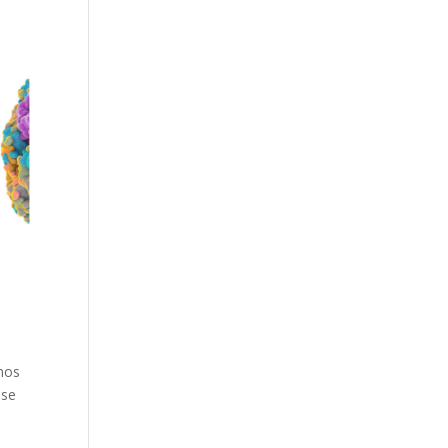
emos
 se